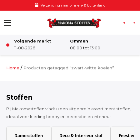
Ga naar de inhoud
Verzending naar binnen- & buitenland
Volgende markt
Ommen
Winkel
11-08-2026
08:00 tot 13:00
Damesstoffen
/
Home
Producten getagged “zwart-witte koeien”
Deco & Interieur stof
Stoffen
Kinderstoffen
Bij Makomastoffen vindt u een uitgebreid assortiment stoffen,
ideaal voor kleding hobby en decoratie en interieur
Kinderkamer
Damesstoffen
Deco & Interieur stof
Feest en 