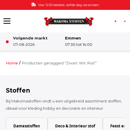
Ga naar de inhoud
Voor 12:00 besteld, zelfde dag verzonden
Volgende markt
Emmen
Winkel
07-08-2026
07:30 tot 14:00
Damesstoffen
/
Home
Producten getagged “Zwart Wit Ruit”
Deco & Interieur stof
Stoffen
Kinderstoffen
Bij Makomastoffen vindt u een uitgebreid assortiment stoffen,
ideaal voor kleding hobby en decoratie en interieur
Kinderkamer
Damesstoffen
Deco & Interieur stof
Feest en 