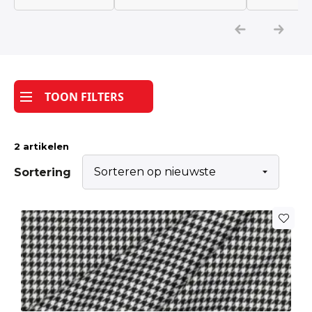
Katoen
Grootverbruik
TOON FILTERS
Tijdpakker stof
2 artikelen
Sortering