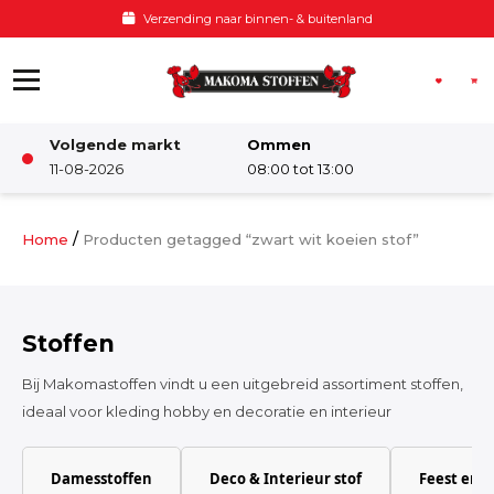
Ga naar de inhoud
Verzending naar binnen- & buitenland
Volgende markt
Ommen
Winkel
11-08-2026
08:00 tot 13:00
Damesstoffen
/
Home
Producten getagged “zwart wit koeien stof”
Deco & Interieur stof
Stoffen
Kinderstoffen
Bij Makomastoffen vindt u een uitgebreid assortiment stoffen,
ideaal voor kleding hobby en decoratie en interieur
Kinderkamer
Damesstoffen
Deco & Interieur stof
Feest en 