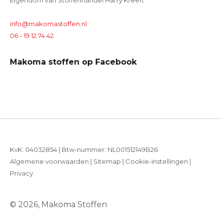
Eigendom van Stoffenhandel Harry Kreeft
info@makomastoffen.nl
06 - 19 12 74 42
Makoma stoffen op Facebook
KvK: 04032854 | Btw-nummer: NL001512149B26
Algemene voorwaarden
|
Sitemap
|
Cookie-instellingen
|
Privacy
© 2026, Makoma Stoffen