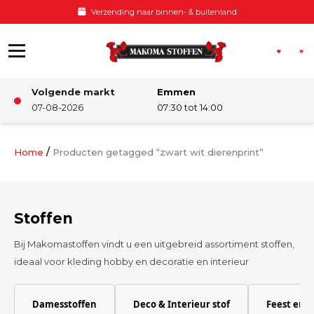
Ga naar de inhoud
Verzending naar binnen- & buitenland
Volgende markt
Emmen
Winkel
07-08-2026
07:30 tot 14:00
Damesstoffen
/
Home
Producten getagged “zwart wit dierenprint”
Deco & Interieur stof
Stoffen
Kinderstoffen
Bij Makomastoffen vindt u een uitgebreid assortiment stoffen,
ideaal voor kleding hobby en decoratie en interieur
Kinderkamer
Damesstoffen
Deco & Interieur stof
Feest en 