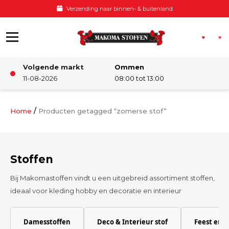
Ga naar de inhoud
Verzending naar binnen- & buitenland
Volgende markt
Ommen
Winkel
11-08-2026
08:00 tot 13:00
Damesstoffen
/
Home
Producten getagged “zomerse stof”
Deco & Interieur stof
Stoffen
Kinderstoffen
Bij Makomastoffen vindt u een uitgebreid assortiment stoffen,
ideaal voor kleding hobby en decoratie en interieur
Kinderkamer
Damesstoffen
Deco & Interieur stof
Feest en 