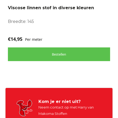
optie
Viscose linnen stof in diverse kleuren
kan
gekozen
worden
Breedte: 145
op
de
€
14,95
Per meter
productpagina
Bestellen
Kom je er niet uit?
Neem contact op met Harry van
Makoma Stoffen