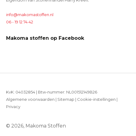
Eigendom van Stoffenhandel Harry Kreeft
info@makomastoffen.nl
06 - 19 12 74 42
Makoma stoffen op Facebook
KvK: 04032854 | Btw-nummer: NL001512149B26
Algemene voorwaarden
|
Sitemap
|
Cookie-instellingen
|
Privacy
© 2026, Makoma Stoffen