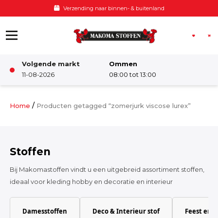
Ga naar de inhoud
Verzending naar binnen- & buitenland
Volgende markt
Ommen
Winkel
11-08-2026
08:00 tot 13:00
Damesstoffen
/
Home
Producten getagged “zomerjurk viscose lurex”
Deco & Interieur stof
Stoffen
Kinderstoffen
Bij Makomastoffen vindt u een uitgebreid assortiment stoffen,
ideaal voor kleding hobby en decoratie en interieur
Kinderkamer
Damesstoffen
Deco & Interieur stof
Feest en 