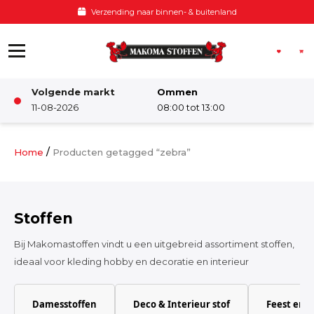
Ga naar de inhoud
Verzending naar binnen- & buitenland
Volgende markt
Ommen
Winkel
11-08-2026
08:00 tot 13:00
Damesstoffen
/
Home
Producten getagged “zebra”
Deco & Interieur stof
Stoffen
Kinderstoffen
Bij Makomastoffen vindt u een uitgebreid assortiment stoffen,
ideaal voor kleding hobby en decoratie en interieur
Kinderkamer
Damesstoffen
Deco & Interieur stof
Feest en 