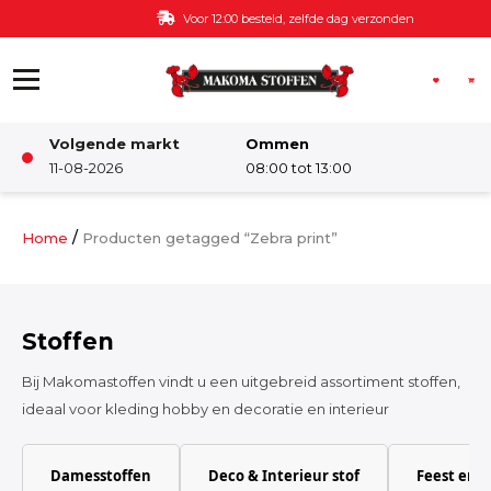
Ga naar de inhoud
Voor 12:00 besteld, zelfde dag verzonden
Volgende markt
Ommen
Winkel
11-08-2026
08:00 tot 13:00
Damesstoffen
/
Home
Producten getagged “Zebra print”
Deco & Interieur stof
Stoffen
Kinderstoffen
Bij Makomastoffen vindt u een uitgebreid assortiment stoffen,
ideaal voor kleding hobby en decoratie en interieur
Kinderkamer
Damesstoffen
Deco & Interieur stof
Feest en 