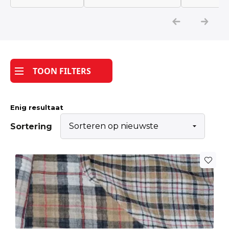
Katoen
Grootverbruik
TOON FILTERS
Tijdpakker stof
Enig resultaat
Sortering