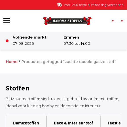
Ga naar de inhoud
Voor 12:00 besteld, zelfde dag verzonden
Volgende markt
Emmen
Winkel
07-08-2026
07:30 tot 14:00
Damesstoffen
/
Home
Producten getagged “zachte double gauze stof”
Deco & Interieur stof
Stoffen
Kinderstoffen
Bij Makomastoffen vindt u een uitgebreid assortiment stoffen,
ideaal voor kleding hobby en decoratie en interieur
Kinderkamer
Damesstoffen
Deco & Interieur stof
Feest en 