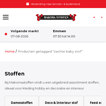
Ga naar de inhoud
Verzending naar binnen- & buitenland
Volgende markt
Emmen
Winkel
07-08-2026
07:30 tot 14:00
Damesstoffen
/
Home
Producten getagged “zachte baby stof”
Deco & Interieur stof
Stoffen
Kinderstoffen
Bij Makomastoffen vindt u een uitgebreid assortiment stoffen,
ideaal voor kleding hobby en decoratie en interieur
Kinderkamer
Damesstoffen
Deco & Interieur stof
Feest en 