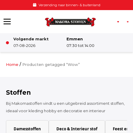
Ga naar de inhoud
Verzending naar binnen- & buitenland
Volgende markt
Emmen
Winkel
07-08-2026
07:30 tot 14:00
Damesstoffen
/
Home
Producten getagged “Wow”
Deco & Interieur stof
Stoffen
Kinderstoffen
Bij Makomastoffen vindt u een uitgebreid assortiment stoffen,
ideaal voor kleding hobby en decoratie en interieur
Kinderkamer
Damesstoffen
Deco & Interieur stof
Feest en 