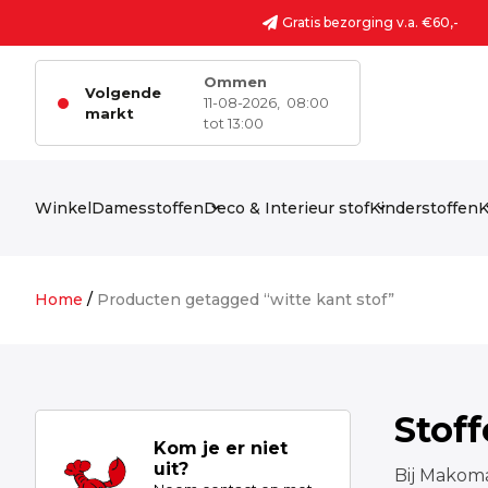
Ga naar de inhoud
Gratis bezorging v.a. €60,-
Ommen
Volgende
11-08-2026,
08:00
markt
tot 13:00
Winkel
Damesstoffen
Deco & Interieur stof
Kinderstoffen
K
Home
/
Producten getagged “witte kant stof”
Stof
Kom je er niet
uit?
Bij Makoma