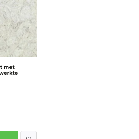
rt met
ewerkte