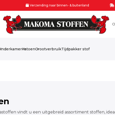
Verzending naar binnen- & buitenland
O
inderkamer
Katoen
Grootverbruik
Tijdpakker stof
fen
stoffen vindt u een uitgebreid assortiment stoffen, idea