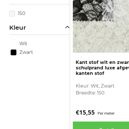
gekozen
worden
150
op
de
Kleur
productpagina
Wit
Zwart
Kant stof wit en zwa
schulprand luxe afg
kanten stof
Kleur: Wit, Zwart
Breedte: 150
€
15,55
Per meter