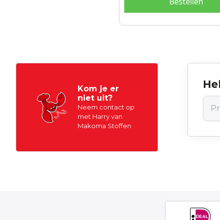
Bestellen
Hel
Kom je er
niet uit?
Neem contact op
met Harry van
Makoma Stoffen