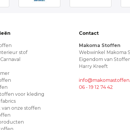
ieën
Contact
offen
Makoma Stoffen
terieur stof
Webwinkel Makoma S
 Carnaval
Eigendom van Stoffe
Harry Kreeft
amer
offen
info@makomastoffen.
ffen
06 - 19 12 74 42
 stoffen voor kleding
 fabrics
van onze stoffen
ffen
producten
toffen