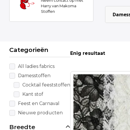
Neem contact op met
Harry van Makoma
Stoffen
Damess
Categorieën
Enig resultaat
All ladies fabrics
Damesstoffen
Dit
product
Cocktail feeststoffen
heeft
Kant stof
meerdere
Feest en Carnaval
variaties.
Deze
Nieuwe producten
optie
kan
Breedte