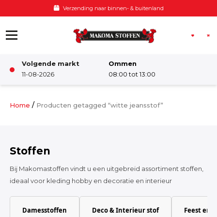
Ga naar de inhoud
Verzending naar binnen- & buitenland
Volgende markt
Ommen
Winkel
11-08-2026
08:00 tot 13:00
Damesstoffen
/
Home
Producten getagged “witte jeansstof”
Deco & Interieur stof
Stoffen
Kinderstoffen
Bij Makomastoffen vindt u een uitgebreid assortiment stoffen,
ideaal voor kleding hobby en decoratie en interieur
Kinderkamer
Damesstoffen
Deco & Interieur stof
Feest en 