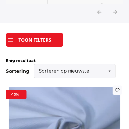
Katoen
Grootverbruik
TOON FILTERS
Tijdpakker stof
Enig resultaat
Sortering
-13%