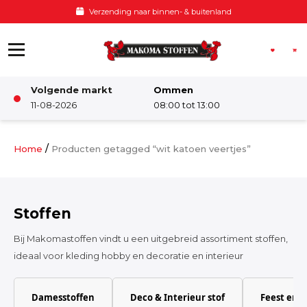
Ga naar de inhoud
Verzending naar binnen- & buitenland
Volgende markt
Ommen
Winkel
11-08-2026
08:00 tot 13:00
Damesstoffen
/
Home
Producten getagged “wit katoen veertjes”
Deco & Interieur stof
Stoffen
Kinderstoffen
Bij Makomastoffen vindt u een uitgebreid assortiment stoffen,
ideaal voor kleding hobby en decoratie en interieur
Kinderkamer
Damesstoffen
Deco & Interieur stof
Feest en 