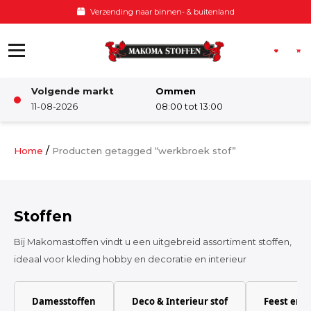
Ga naar de inhoud
Verzending naar binnen- & buitenland
Volgende markt
Ommen
Winkel
11-08-2026
08:00 tot 13:00
Damesstoffen
/
Home
Producten getagged “werkbroek stof”
Deco & Interieur stof
Stoffen
Kinderstoffen
Bij Makomastoffen vindt u een uitgebreid assortiment stoffen,
ideaal voor kleding hobby en decoratie en interieur
Kinderkamer
Damesstoffen
Deco & Interieur stof
Feest en 