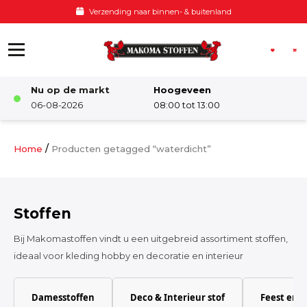
Ga naar de inhoud
Voor 12:00 besteld, zelfde dag verzonden
Nu op de markt
Hoogeveen
Winkel
06-08-2026
08:00 tot 13:00
Damesstoffen
/
Home
Producten getagged “waterdicht”
Deco & Interieur stof
Stoffen
Kinderstoffen
Bij Makomastoffen vindt u een uitgebreid assortiment stoffen,
ideaal voor kleding hobby en decoratie en interieur
Kinderkamer
Damesstoffen
Deco & Interieur stof
Feest en 