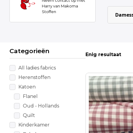
Neem contact op met
Harry van Makoma
Stoffen
Damess
Categorieën
Enig resultaat
All ladies fabrics
Herenstoffen
Dit
product
Katoen
heeft
Flanel
meerdere
Oud - Hollands
variaties.
Deze
Quilt
optie
Kinderkamer
kan