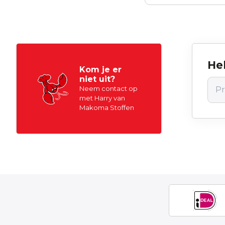
Hel
Kom je er
niet uit?
Neem contact op
met Harry van
Makoma Stoffen