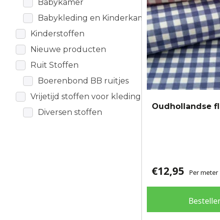
Babykamer
gekozen
worden
Babykleding en Kinderkamer
op
Kinderstoffen
de
Nieuwe producten
productpagina
Ruit Stoffen
Boerenbond BB ruitjes
Vrijetijd stoffen voor kleding
Oudhollandse fl
Diversen stoffen
€
12,95
Per meter
Bestelle