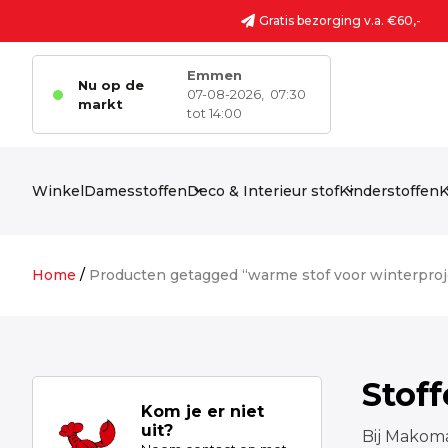
Ga naar de inhoud
Gratis bezorging v.a. €60,-
Emmen
Nu op de
07-08-2026,
07:30
markt
tot 14:00
Winkel
Damesstoffen
Deco & Interieur stof
Kinderstoffen
K
Home
/
Producten getagged “warme stof voor winterpro
Stof
Kom je er niet
uit?
Bij Makoma