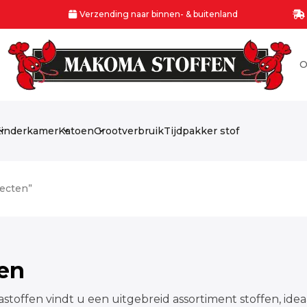
Verzending naar binnen- & buitenland
O
inderkamer
Katoen
Grootverbruik
Tijdpakker stof
jecten”
fen
stoffen vindt u een uitgebreid assortiment stoffen, idea