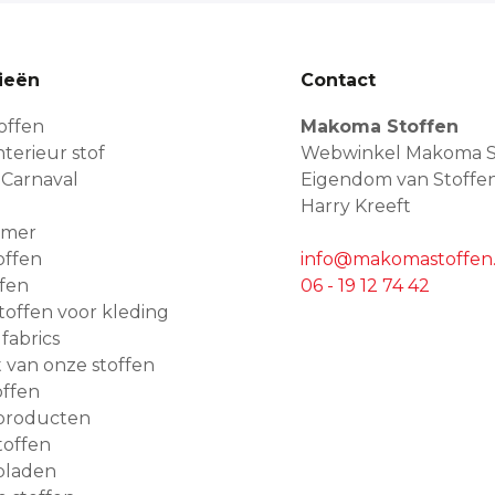
ieën
Contact
offen
Makoma Stoffen
terieur stof
Webwinkel Makoma S
 Carnaval
Eigendom van Stoffe
Harry Kreeft
amer
offen
info@makomastoffen.
ffen
06 - 19 12 74 42
 stoffen voor kleding
 fabrics
van onze stoffen
ffen
producten
toffen
bladen