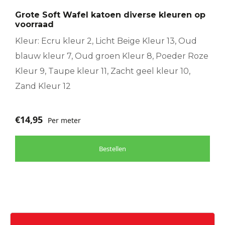
optie
Grote Soft Wafel katoen diverse kleuren op
kan
voorraad
gekozen
worden
Kleur: Ecru kleur 2, Licht Beige Kleur 13, Oud
op
blauw kleur 7, Oud groen Kleur 8, Poeder Roze
de
Kleur 9, Taupe kleur 11, Zacht geel kleur 10,
productpagina
Zand Kleur 12
€
14,95
Per meter
Bestellen