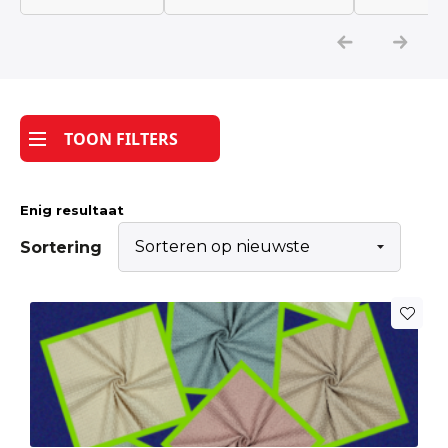
Katoen
Grootverbruik
TOON FILTERS
Tijdpakker stof
Enig resultaat
Sortering
Dit
product
heeft
meerdere
variaties.
Deze