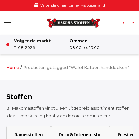
Ga naar de inhoud
Verzending naar binnen- & buitenland
Volgende markt
Ommen
Winkel
11-08-2026
08:00 tot 13:00
Damesstoffen
/
Home
Producten getagged “Wafel Katoen handdoeken”
Deco & Interieur stof
Stoffen
Kinderstoffen
Bij Makomastoffen vindt u een uitgebreid assortiment stoffen,
ideaal voor kleding hobby en decoratie en interieur
Kinderkamer
Damesstoffen
Deco & Interieur stof
Feest en 