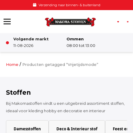
Ga naar de inhoud
Voor 12:00 besteld, zelfde dag verzo
Volgende markt
Ommen
Winkel
11-08-2026
08:00 tot 13:00
Damesstoffen
/
Home
Producten getagged “Vrijetijdsmode”
Deco & Interieur stof
Stoffen
Kinderstoffen
Bij Makomastoffen vindt u een uitgebreid assortiment stoffen,
ideaal voor kleding hobby en decoratie en interieur
Kinderkamer
Damesstoffen
Deco & Interieur stof
Feest en 