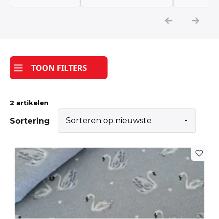
Katoen
Grootverbruik
TOON FILTERS
Tijdpakker stof
2 artikelen
Sortering