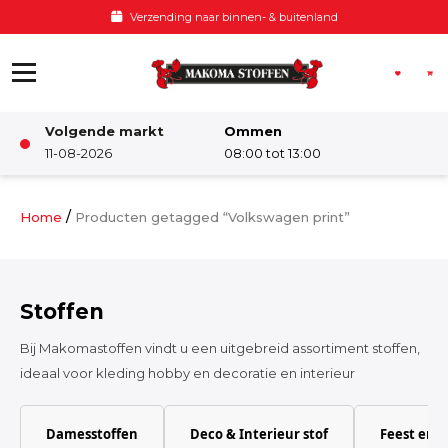
Ga naar de inhoud
Verzending naar binnen- & buitenland
Volgende markt
Ommen
Winkel
11-08-2026
08:00 tot 13:00
Damesstoffen
/
Home
Producten getagged “Volkswagen print”
Deco & Interieur stof
Stoffen
Kinderstoffen
Bij Makomastoffen vindt u een uitgebreid assortiment stoffen,
ideaal voor kleding hobby en decoratie en interieur
Kinderkamer
Damesstoffen
Deco & Interieur stof
Feest en 