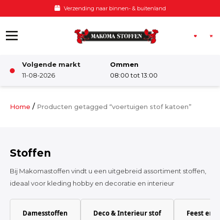
Ga naar de inhoud
Verzending naar binnen- & buitenland
Volgende markt
Ommen
Winkel
11-08-2026
08:00 tot 13:00
Damesstoffen
/
Home
Producten getagged “voertuigen stof katoen”
Deco & Interieur stof
Stoffen
Kinderstoffen
Bij Makomastoffen vindt u een uitgebreid assortiment stoffen,
ideaal voor kleding hobby en decoratie en interieur
Kinderkamer
Damesstoffen
Deco & Interieur stof
Feest en 