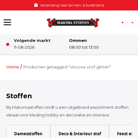
Ga naar de inhoud
Verzending naar binnen- & buitenland
Volgende markt
Ommen
Winkel
11-08-2026
08:00 tot 13:00
Damesstoffen
/
Home
Producten getagged “viscose stof glitter”
Deco & Interieur stof
Stoffen
Kinderstoffen
Bij Makomastoffen vindt u een uitgebreid assortiment stoffen,
ideaal voor kleding hobby en decoratie en interieur
Kinderkamer
Damesstoffen
Deco & Interieur stof
Feest en 