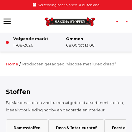
Ga naar de inhoud
Verzending naar binnen- & buitenland
Volgende markt
Ommen
Winkel
11-08-2026
08:00 tot 13:00
Damesstoffen
/
Home
Producten getagged “viscose met lurex draad”
Deco & Interieur stof
Stoffen
Kinderstoffen
Bij Makomastoffen vindt u een uitgebreid assortiment stoffen,
ideaal voor kleding hobby en decoratie en interieur
Kinderkamer
Damesstoffen
Deco & Interieur stof
Feest en 