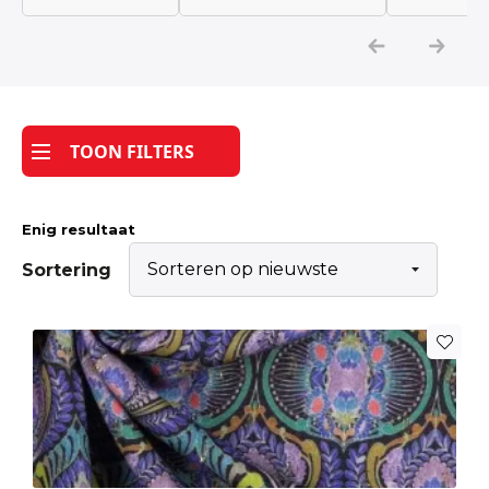
Katoen
Grootverbruik
TOON FILTERS
Tijdpakker stof
Enig resultaat
Sortering