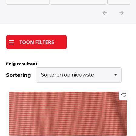
Katoen
Grootverbruik
TOON FILTERS
Tijdpakker stof
Enig resultaat
Sortering