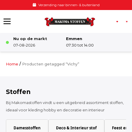
Ga naar de inhoud
Verzending naar binnen- & buitenland
Nu op de markt
Emmen
Winkel
07-08-2026
07:30 tot 14:00
Damesstoffen
/
Home
Producten getagged “Vichy”
Deco & Interieur stof
Stoffen
Kinderstoffen
Bij Makomastoffen vindt u een uitgebreid assortiment stoffen,
ideaal voor kleding hobby en decoratie en interieur
Kinderkamer
Damesstoffen
Deco & Interieur stof
Feest en 