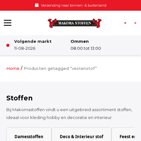
Ga naar de inhoud
Verzending naar binnen- & buitenland
Volgende markt
Ommen
Winkel
11-08-2026
08:00 tot 13:00
Damesstoffen
/
Home
Producten getagged “vestenstof”
Deco & Interieur stof
Stoffen
Kinderstoffen
Bij Makomastoffen vindt u een uitgebreid assortiment stoffen,
ideaal voor kleding hobby en decoratie en interieur
Kinderkamer
Damesstoffen
Deco & Interieur stof
Feest en 