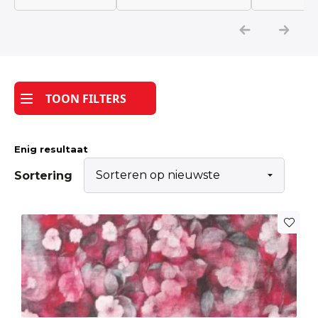
Katoen
Grootverbruik
TOON FILTERS
Tijdpakker stof
Enig resultaat
Sortering