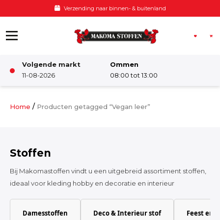
Ga naar de inhoud
Voor 12:00 besteld, zelfde dag verzonden
Volgende markt
Ommen
Winkel
11-08-2026
08:00 tot 13:00
Damesstoffen
/
Home
Producten getagged “Vegan leer”
Deco & Interieur stof
Stoffen
Kinderstoffen
Bij Makomastoffen vindt u een uitgebreid assortiment stoffen,
ideaal voor kleding hobby en decoratie en interieur
Kinderkamer
Damesstoffen
Deco & Interieur stof
Feest en 