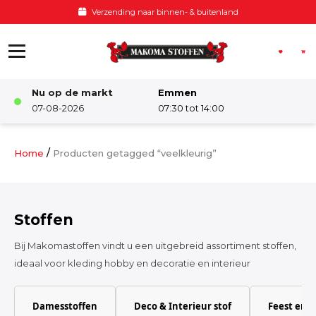
Ga naar de inhoud
Verzending naar binnen- & buitenland
Nu op de markt
Emmen
Winkel
07-08-2026
07:30 tot 14:00
Damesstoffen
/
Home
Producten getagged “veelkleurig”
Deco & Interieur stof
Stoffen
Kinderstoffen
Bij Makomastoffen vindt u een uitgebreid assortiment stoffen,
ideaal voor kleding hobby en decoratie en interieur
Kinderkamer
Damesstoffen
Deco & Interieur stof
Feest en 