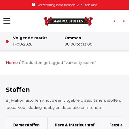
Ga naar de inhoud
Verzending naar binnen- & buitenland
Volgende markt
Ommen
Winkel
11-08-2026
08:00 tot 13:00
Damesstoffen
/
Home
Producten getagged “varkentjesprint”
Deco & Interieur stof
Stoffen
Kinderstoffen
Bij Makomastoffen vindt u een uitgebreid assortiment stoffen,
ideaal voor kleding hobby en decoratie en interieur
Kinderkamer
Damesstoffen
Deco & Interieur stof
Feest en 