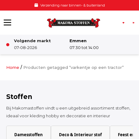
Ga naar de inhoud
Verzending naar binnen- & buitenland
Volgende markt
Emmen
Winkel
07-08-2026
07:30 tot 14:00
Damesstoffen
/
Home
Producten getagged “varkentje op een tractor”
Deco & Interieur stof
Stoffen
Kinderstoffen
Bij Makomastoffen vindt u een uitgebreid assortiment stoffen,
ideaal voor kleding hobby en decoratie en interieur
Kinderkamer
Damesstoffen
Deco & Interieur stof
Feest en 