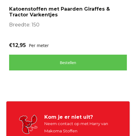
optie
Katoenstoffen met Paarden Giraffes &
kan
Tractor Varkentjes
gekozen
worden
Breedte: 150
op
de
€
12,95
Per meter
productpagina
Bestellen
Kom je er niet uit?
Neem contact op met Harry van
Makoma Stoffen