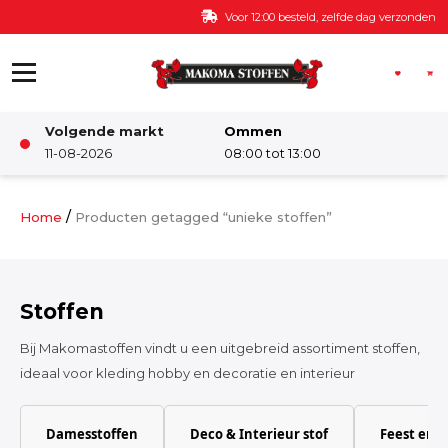
Ga naar de inhoud
Voor 12:00 besteld, zelfde dag verzonden
Volgende markt
Ommen
Winkel
11-08-2026
08:00 tot 13:00
Damesstoffen
/
Home
Producten getagged “unieke stoffen”
Deco & Interieur stof
Stoffen
Kinderstoffen
Bij Makomastoffen vindt u een uitgebreid assortiment stoffen,
ideaal voor kleding hobby en decoratie en interieur
Kinderkamer
Damesstoffen
Deco & Interieur stof
Feest en 