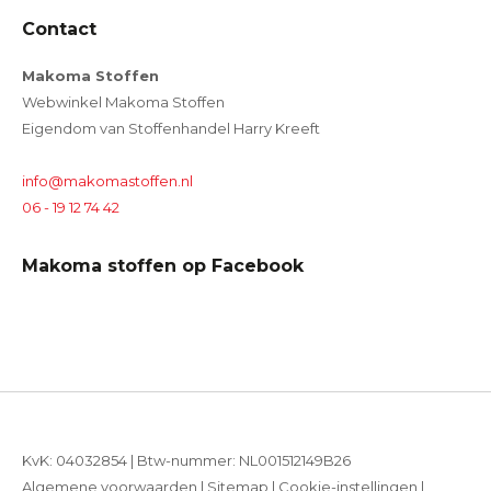
Contact
Makoma Stoffen
Webwinkel Makoma Stoffen
Eigendom van Stoffenhandel Harry Kreeft
info@makomastoffen.nl
06 - 19 12 74 42
Makoma stoffen op Facebook
KvK: 04032854 | Btw-nummer: NL001512149B26
Algemene voorwaarden
|
Sitemap
|
Cookie-instellingen
|