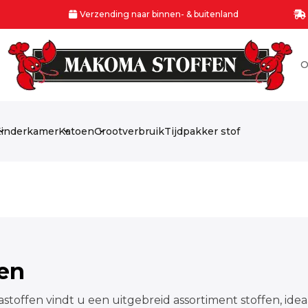
Verzending naar binnen- & buitenland
O
inderkamer
Katoen
Grootverbruik
Tijdpakker stof
fen
stoffen vindt u een uitgebreid assortiment stoffen, idea