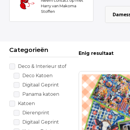
Neem contact op met
Harry van Makoma
Stoffen
Damess
Categorieën
Enig resultaat
Deco & Interieur stof
Deco Katoen
Digitaal Geprint
Panama katoen
Katoen
Dierenprint
Digitaal Geprint