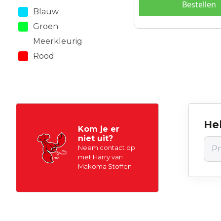
Bestellen
Blauw
Groen
Meerkleurig
Rood
Hel
Kom je er
niet uit?
Neem contact op
met Harry van
Makoma Stoffen