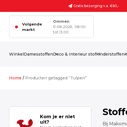
Ga naar de inhoud
Gratis bezorging v.a. €60,-
Ommen
Volgende
11-08-2026,
08:00
markt
tot 13:00
Winkel
Damesstoffen
Deco & Interieur stof
Kinderstoffen
K
Home
/
Producten getagged “Tulpen”
Stof
Kom je er niet
uit?
Bij Makoma