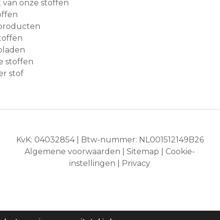
van onze stoffen
ffen
producten
toffen
bladen
e stoffen
r stof
KvK: 04032854 | Btw-nummer: NL001512149B26
Algemene voorwaarden
|
Sitemap
|
Cookie-
instellingen
|
Privacy