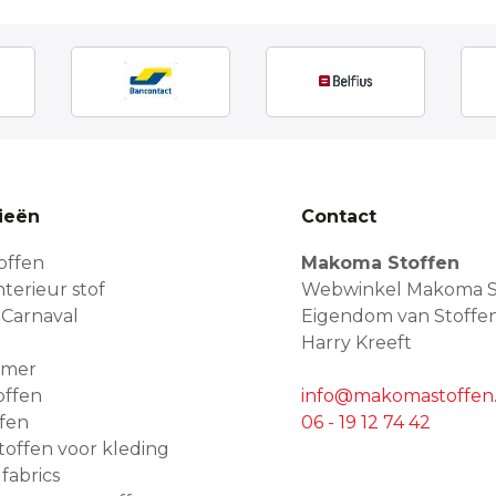
ieën
Contact
offen
Makoma Stoffen
terieur stof
Webwinkel Makoma S
 Carnaval
Eigendom van Stoffe
Harry Kreeft
amer
offen
info@makomastoffen.
ffen
06 - 19 12 74 42
 stoffen voor kleding
 fabrics