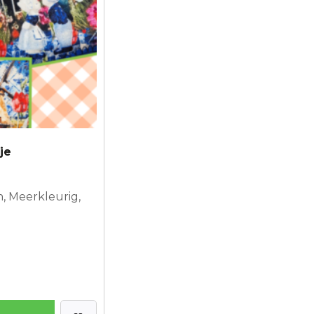
je
n, Meerkleurig,