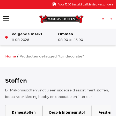
Ga naar de inhoud
Voor 12:00 besteld, zelfde dag verzonden
Volgende markt
Ommen
Winkel
11-08-2026
08:00 tot 13:00
Damesstoffen
/
Home
Producten getagged “tuindecoratie”
Deco & Interieur stof
Stoffen
Kinderstoffen
Bij Makomastoffen vindt u een uitgebreid assortiment stoffen,
ideaal voor kleding hobby en decoratie en interieur
Kinderkamer
Damesstoffen
Deco & Interieur stof
Feest en 