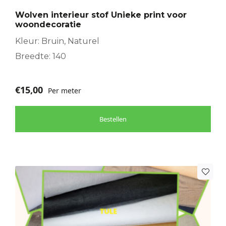
Wolven interieur stof Unieke print voor
woondecoratie
Kleur: Bruin, Naturel
Breedte: 140
€
15,00
Per meter
Bestellen
Dit
product
heeft
meerdere
variaties.