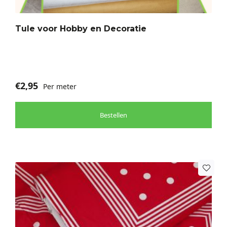
Deze
optie
Tule voor Hobby en Decoratie
kan
gekozen
worden
op
de
€
2,95
Per meter
productpagina
Bestellen