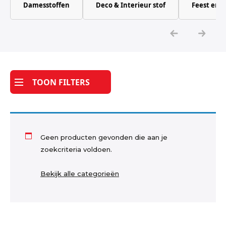
Damesstoffen
Deco & Interieur stof
Feest en 
Katoen
Grootverbruik
Tijdpakker stof
TOON FILTERS
Geen producten gevonden die aan je
zoekcriteria voldoen.
Bekijk alle categorieën