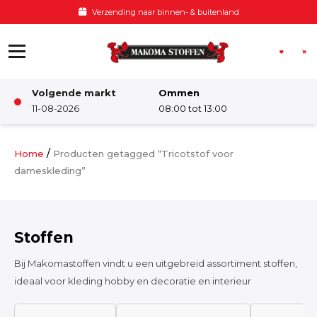
Ga naar de inhoud
Verzending naar binnen- & buitenland
Volgende markt
Ommen
Winkel
11-08-2026
08:00 tot 13:00
Damesstoffen
/
Home
Producten getagged “Tricotstof voor
dameskleding”
Deco & Interieur stof
Stoffen
Kinderstoffen
Bij Makomastoffen vindt u een uitgebreid assortiment stoffen,
ideaal voor kleding hobby en decoratie en interieur
Kinderkamer