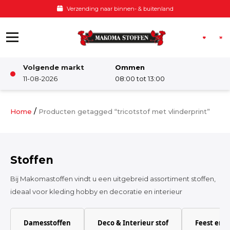
Ga naar de inhoud
Verzending naar binnen- & buitenland
Volgende markt
Ommen
Winkel
11-08-2026
08:00 tot 13:00
Damesstoffen
/
Home
Producten getagged “tricotstof met vlinderprint”
Deco & Interieur stof
Stoffen
Kinderstoffen
Bij Makomastoffen vindt u een uitgebreid assortiment stoffen,
ideaal voor kleding hobby en decoratie en interieur
Kinderkamer
Damesstoffen
Deco & Interieur stof
Feest en 