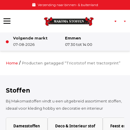
Ga naar de inhoud
Voor 12:00 besteld, zelfde dag verzonden
Volgende markt
Emmen
Winkel
07-08-2026
07:30 tot 14:00
Damesstoffen
/
Home
Producten getagged “Tricotstof met tractorprint”
Deco & Interieur stof
Stoffen
Kinderstoffen
Bij Makomastoffen vindt u een uitgebreid assortiment stoffen,
ideaal voor kleding hobby en decoratie en interieur
Kinderkamer
Damesstoffen
Deco & Interieur stof
Feest en 