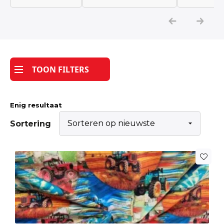
Katoen
Grootverbruik
TOON FILTERS
Tijdpakker stof
Enig resultaat
Sortering