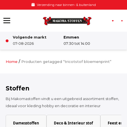
Ga naar de inhoud
 buitenland
Voor 12:00 besteld, z
Volgende markt
Emmen
Winkel
07-08-2026
07:30 tot 14:00
Damesstoffen
/
Home
Producten getagged “tricotstof bloemenprint”
Deco & Interieur stof
Stoffen
Kinderstoffen
Bij Makomastoffen vindt u een uitgebreid assortiment stoffen,
ideaal voor kleding hobby en decoratie en interieur
Kinderkamer
Damesstoffen
Deco & Interieur stof
Feest en 