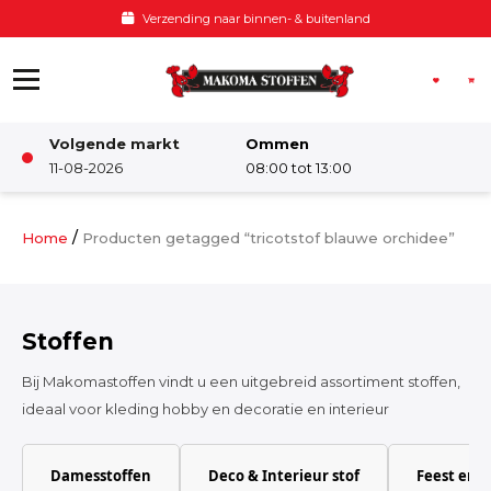
Ga naar de inhoud
Verzending naar binnen- & buitenland
Volgende markt
Ommen
Winkel
11-08-2026
08:00 tot 13:00
Damesstoffen
/
Home
Producten getagged “tricotstof blauwe orchidee”
Deco & Interieur stof
Stoffen
Kinderstoffen
Bij Makomastoffen vindt u een uitgebreid assortiment stoffen,
ideaal voor kleding hobby en decoratie en interieur
Kinderkamer
Damesstoffen
Deco & Interieur stof
Feest en 