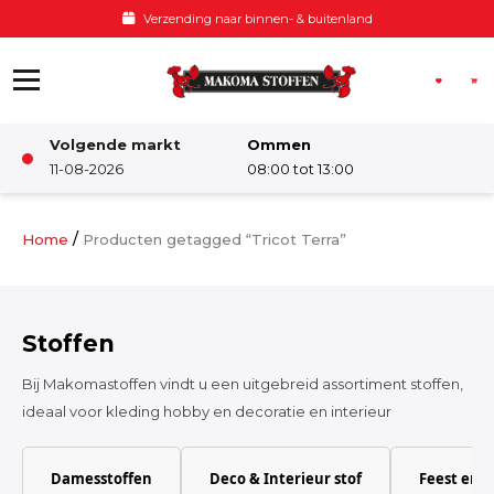
Ga naar de inhoud
Verzending naar binnen- & buitenland
Volgende markt
Ommen
Winkel
11-08-2026
08:00 tot 13:00
Damesstoffen
/
Home
Producten getagged “Tricot Terra”
Deco & Interieur stof
Stoffen
Kinderstoffen
Bij Makomastoffen vindt u een uitgebreid assortiment stoffen,
ideaal voor kleding hobby en decoratie en interieur
Kinderkamer
Damesstoffen
Deco & Interieur stof
Feest en 