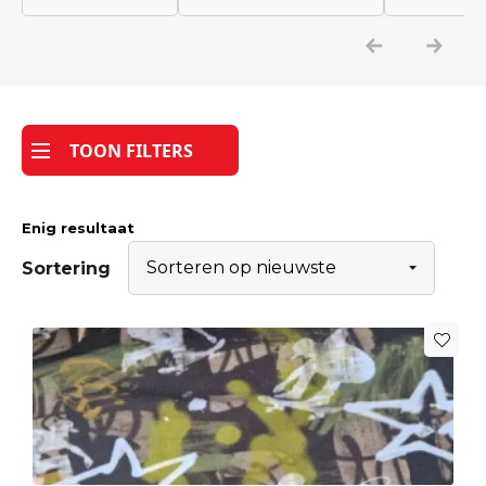
Katoen
Grootverbruik
TOON FILTERS
Tijdpakker stof
Enig resultaat
Sortering