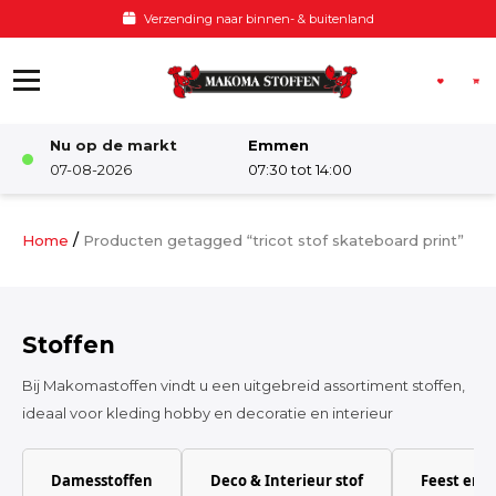
Ga naar de inhoud
Verzending naar binnen- & buitenland
Nu op de markt
Emmen
Winkel
07-08-2026
07:30 tot 14:00
Damesstoffen
/
Home
Producten getagged “tricot stof skateboard print”
Deco & Interieur stof
Stoffen
Kinderstoffen
Bij Makomastoffen vindt u een uitgebreid assortiment stoffen,
ideaal voor kleding hobby en decoratie en interieur
Kinderkamer
Damesstoffen
Deco & Interieur stof
Feest en 