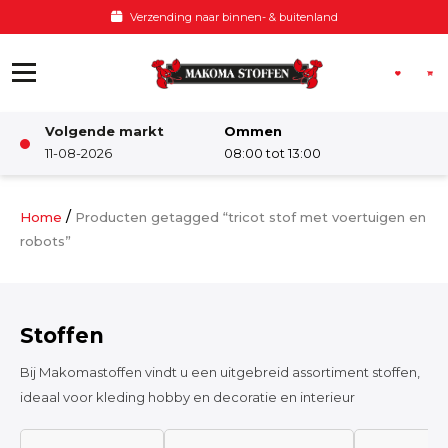
Ga naar de inhoud
Verzending naar binnen- & buitenland
Volgende markt
Ommen
Winkel
11-08-2026
08:00 tot 13:00
Damesstoffen
/
Home
Producten getagged “tricot stof met voertuigen en
robots”
Deco & Interieur stof
Stoffen
Kinderstoffen
Bij Makomastoffen vindt u een uitgebreid assortiment stoffen,
ideaal voor kleding hobby en decoratie en interieur
Kinderkamer