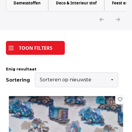
Damesstoffen
Deco & Interieur stof
Feest en 
Katoen
Grootverbruik
Tijdpakker stof
TOON FILTERS
Enig resultaat
Sortering