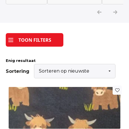
Katoen
Grootverbruik
TOON FILTERS
Tijdpakker stof
Enig resultaat
Sortering