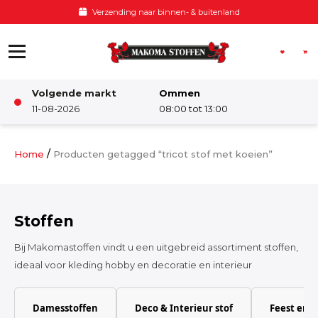
Ga naar de inhoud
Verzending naar binnen- & buitenland
Volgende markt
Ommen
Winkel
11-08-2026
08:00 tot 13:00
Damesstoffen
/
Home
Producten getagged “tricot stof met koeien”
Deco & Interieur stof
Stoffen
Kinderstoffen
Bij Makomastoffen vindt u een uitgebreid assortiment stoffen,
ideaal voor kleding hobby en decoratie en interieur
Kinderkamer
Damesstoffen
Deco & Interieur stof
Feest en 