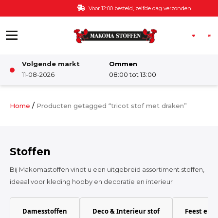
Ga naar de inhoud
Voor 12:00 besteld, zelfde dag verzonden
Volgende markt
Ommen
Winkel
11-08-2026
08:00 tot 13:00
Damesstoffen
/
Home
Producten getagged “tricot stof met draken”
Deco & Interieur stof
Stoffen
Kinderstoffen
Bij Makomastoffen vindt u een uitgebreid assortiment stoffen,
ideaal voor kleding hobby en decoratie en interieur
Kinderkamer
Damesstoffen
Deco & Interieur stof
Feest en 