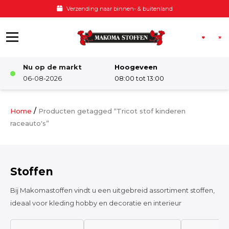
Ga naar de inhoud
Verzending naar binnen- & buitenland
Nu op de markt
Hoogeveen
Winkel
06-08-2026
08:00 tot 13:00
Damesstoffen
/
Home
Producten getagged “Tricot stof kinderen
raceauto's”
Deco & Interieur stof
Stoffen
Kinderstoffen
Bij Makomastoffen vindt u een uitgebreid assortiment stoffen,
ideaal voor kleding hobby en decoratie en interieur
Kinderkamer