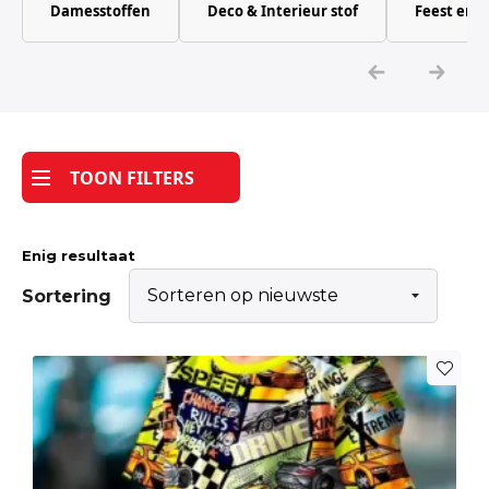
Damesstoffen
Deco & Interieur stof
Feest en 
Katoen
Grootverbruik
Tijdpakker stof
TOON FILTERS
Enig resultaat
Sortering