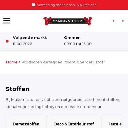
Ga naar de inhoud
Verzending naar binnen- & buitenland
Volgende markt
Ommen
Winkel
11-08-2026
08:00 tot 13:00
Damesstoffen
/
Home
Producten getagged “tricot boerderij stof”
Deco & Interieur stof
Stoffen
Kinderstoffen
Bij Makomastoffen vindt u een uitgebreid assortiment stoffen,
ideaal voor kleding hobby en decoratie en interieur
Kinderkamer
Damesstoffen
Deco & Interieur stof
Feest en 