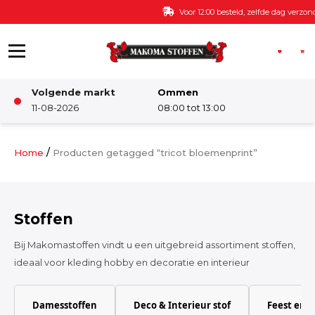
Ga naar de inhoud
Voor 12:00 besteld, zelfde dag verzonden
Volgende markt
Ommen
Winkel
11-08-2026
08:00 tot 13:00
Damesstoffen
/
Home
Producten getagged “tricot bloemenprint”
Deco & Interieur stof
Stoffen
Kinderstoffen
Bij Makomastoffen vindt u een uitgebreid assortiment stoffen,
ideaal voor kleding hobby en decoratie en interieur
Kinderkamer
Damesstoffen
Deco & Interieur stof
Feest en 