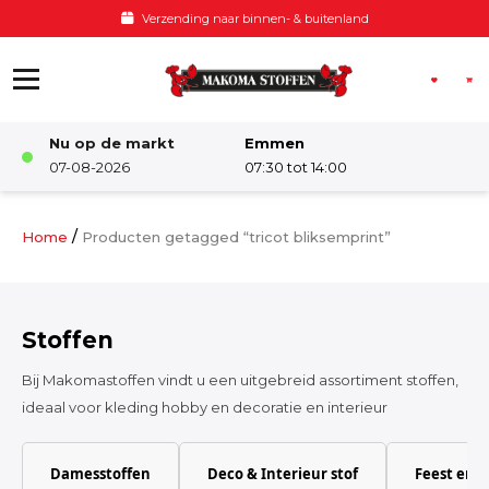
Ga naar de inhoud
ding naar binnen- & buitenland
Nu op de markt
Emmen
Winkel
07-08-2026
07:30 tot 14:00
Damesstoffen
/
Home
Producten getagged “tricot bliksemprint”
Deco & Interieur stof
Stoffen
Kinderstoffen
Bij Makomastoffen vindt u een uitgebreid assortiment stoffen,
ideaal voor kleding hobby en decoratie en interieur
Kinderkamer
Damesstoffen
Deco & Interieur stof
Feest en 