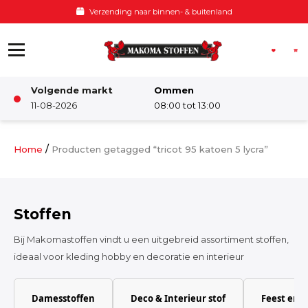
Ga naar de inhoud
Verzending naar binnen- & buitenland
Volgende markt
Ommen
Winkel
11-08-2026
08:00 tot 13:00
Damesstoffen
/
Home
Producten getagged “tricot 95 katoen 5 lycra”
Deco & Interieur stof
Stoffen
Kinderstoffen
Bij Makomastoffen vindt u een uitgebreid assortiment stoffen,
ideaal voor kleding hobby en decoratie en interieur
Kinderkamer
Damesstoffen
Deco & Interieur stof
Feest en 