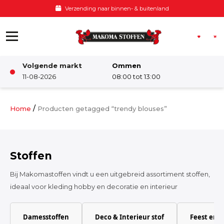
Ga naar de inhoud
Voor 12:00 besteld, zelfde dag verzonden
Volgende markt
Ommen
Winkel
11-08-2026
08:00 tot 13:00
Damesstoffen
/
Home
Producten getagged “trendy blouses”
Deco & Interieur stof
Stoffen
Kinderstoffen
Bij Makomastoffen vindt u een uitgebreid assortiment stoffen,
ideaal voor kleding hobby en decoratie en interieur
Kinderkamer
Damesstoffen
Deco & Interieur stof
Feest en 