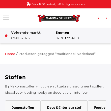
Ga naar de inhoud
Voor 12:00 besteld, zelfde dag verzonden
Volgende markt
Emmen
Winkel
07-08-2026
07:30 tot 14:00
Damesstoffen
/
Home
Producten getagged “traditioneel Nederland”
Deco & Interieur stof
Stoffen
Kinderstoffen
Bij Makomastoffen vindt u een uitgebreid assortiment stoffen,
ideaal voor kleding hobby en decoratie en interieur
Kinderkamer
Damesstoffen
Deco & Interieur stof
Feest en 