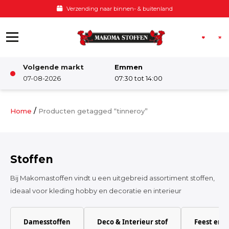
Ga naar de inhoud
Verzending naar binnen- & buitenland
Volgende markt
Emmen
Winkel
07-08-2026
07:30 tot 14:00
Damesstoffen
/
Home
Producten getagged “tinneroy”
Deco & Interieur stof
Stoffen
Kinderstoffen
Bij Makomastoffen vindt u een uitgebreid assortiment stoffen,
ideaal voor kleding hobby en decoratie en interieur
Kinderkamer
Damesstoffen
Deco & Interieur stof
Feest en 